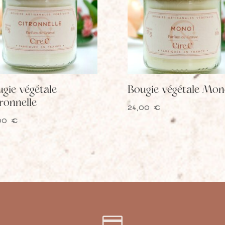
gie végétale
Bougie végétale Mon
ronnelle
24,00
€
,00
€
