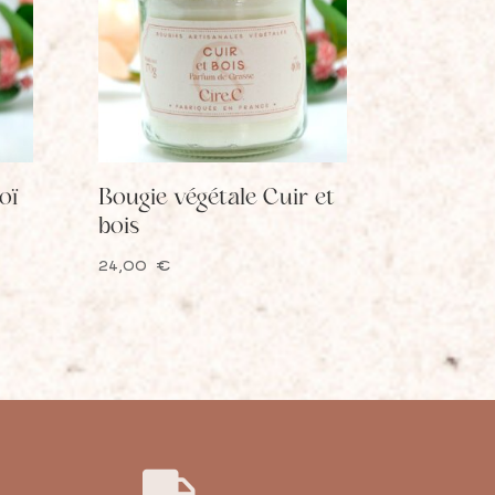
oï
Bougie végétale Cuir et
bois
24,00
€
